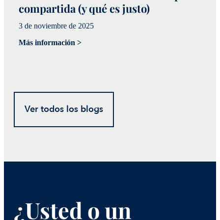
compartida (y qué es justo)
s
i
3 de noviembre de 2025
20
Más información >
Má
Ver todos los blogs
¿Usted o un