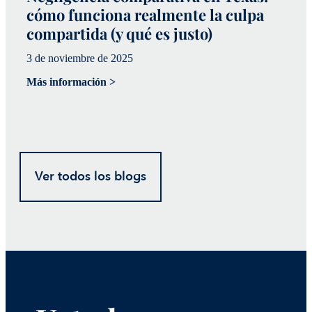
cómo funciona realmente la culpa
p
compartida (y qué es justo)
s
i
3 de noviembre de 2025
20
Más información >
Má
Ver todos los blogs