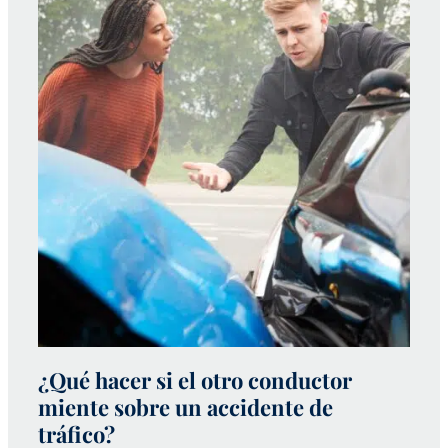
¿Qué hacer si el otro conductor
¿
miente sobre un accidente de
a
tráfico?
p