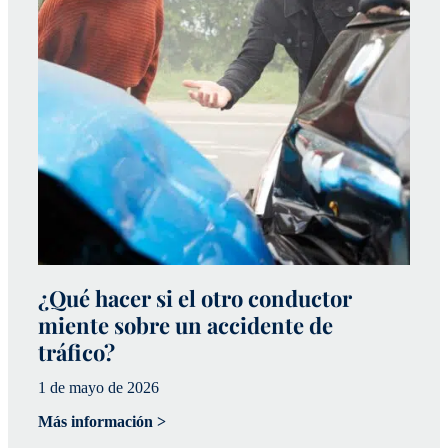
¿Qué hacer si el otro conductor
¿
miente sobre un accidente de
a
tráfico?
p
1 de mayo de 2026
20
Más información >
Má