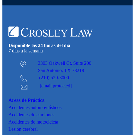
Disponible las 24 horas del día
7 días a la semana
3303 Oakwell Ct,
Suite 200
San Antonio, TX 78218
(210) 529-3000
[email protected]
Áreas de Práctica
Accidentes
automovilísticos
Accidentes de camiones
Accidentes de motocicleta
Lesión cerebral