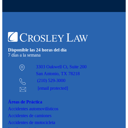
Disponible las 24 horas del día
7 días a la semana
3303 Oakwell Ct,
Suite 200
San Antonio, TX 78218
(210) 529-3000
[email protected]
Áreas de Práctica
Accidentes
automovilísticos
Accidentes de camiones
Accidentes de motocicleta