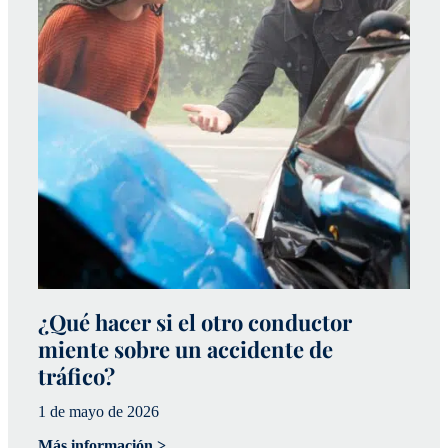
¿Qué hacer si el otro conductor
¿
miente sobre un accidente de
a
tráfico?
p
1 de mayo de 2026
20
Más información >
Má