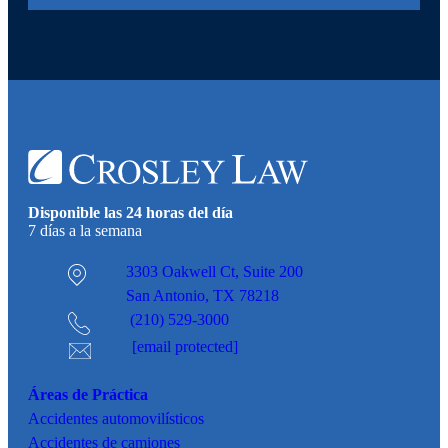
Disponible las 24 horas del día
7 días a la semana
3303 Oakwell Ct,
Suite 200
San Antonio, TX 78218
(210) 529-3000
[email protected]
Áreas de Práctica
Accidentes
automovilísticos
Accidentes de camiones