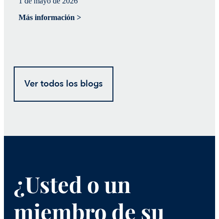
1 de mayo de 2026
20
Más información >
Má
Ver todos los blogs
¿Usted o un
miembro de su