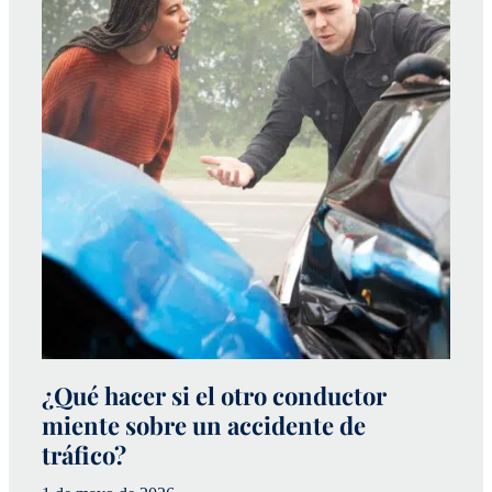
¿Qué hacer si el otro conductor
¿
miente sobre un accidente de
a
tráfico?
p