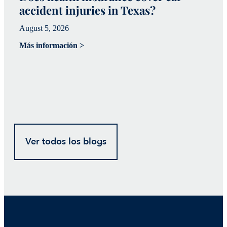
accident injuries in Texas?
(
August 5, 2026
Ju
Más información >
Má
Ver todos los blogs