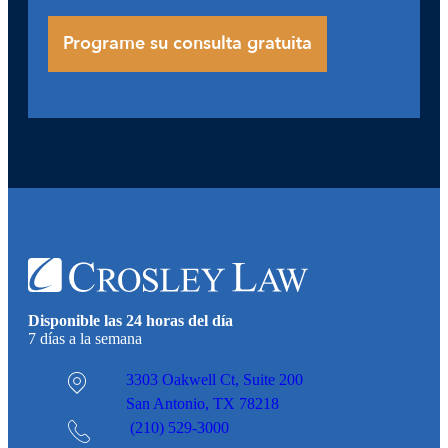
Disponible las 24 horas del día
7 días a la semana
3303 Oakwell Ct,
Suite 200
San Antonio, TX 78218
(210) 529-3000