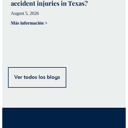
accident injuries in Texas?
(
August 5, 2026
Ju
Más información >
Má
Ver todos los blogs