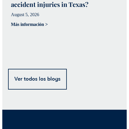
accident injuries in Texas?
(
August 5, 2026
Ju
Más información >
Má
Ver todos los blogs