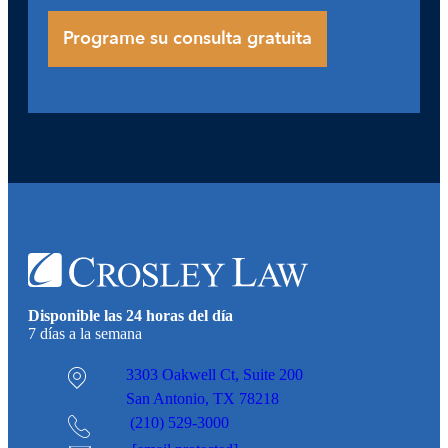
Disponible las 24 horas del día
7 días a la semana
3303 Oakwell Ct,
Suite 200
San Antonio, TX 78218
(210) 529-3000