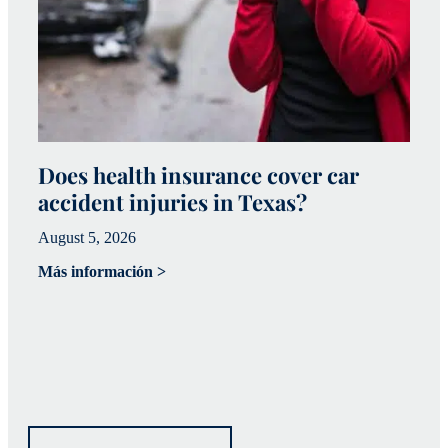
Does health insurance cover car
W
accident injuries in Texas?
(
August 5, 2026
Ju
Más información >
Má