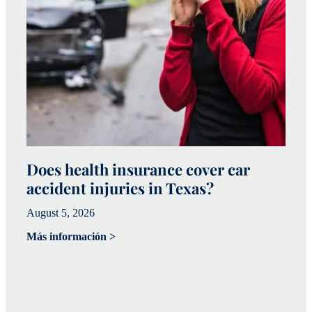
Does health insurance cover car
W
accident injuries in Texas?
(
August 5, 2026
Ju
Más información >
Má