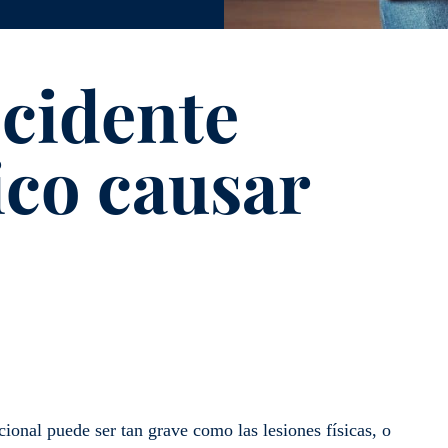
cidente
ico causar
ional puede ser tan grave como las lesiones físicas, o