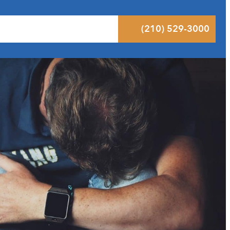
ltados
Pódcast
Blog
Contacto
(210) 529-3000