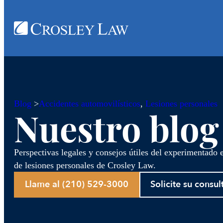
Blog
>
Accidentes automovilísticos
, 
Lesiones personales
Nuestro blog
Perspectivas legales y consejos útiles del experimentado
de lesiones personales de Crosley Law.
Llame al (210) 529-3000
Solicite su consul