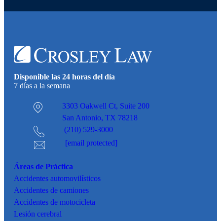
Disponible las 24 horas del día
7 días a la semana
3303 Oakwell Ct,
Suite 200
San Antonio, TX 78218
(210) 529-3000
[email protected]
Áreas de Práctica
Accidentes
automovilísticos
Accidentes de camiones
Accidentes de motocicleta
Lesión cerebral