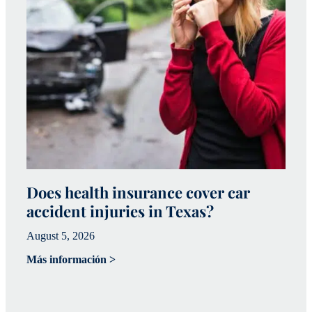
Does health insurance cover car
W
accident injuries in Texas?
(
August 5, 2026
Ju
Más información >
Má