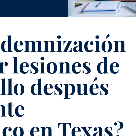
indemnización
 lesiones de
ello después
nte
ico en Texas?