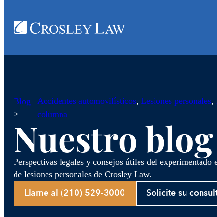
Accidentes automovilísticos
, 
Lesiones personales
, 
Blog
>
columna
Nuestro blog
Perspectivas legales y consejos útiles del experimentado
de lesiones personales de Crosley Law.
Llame al (210) 529-3000
Solicite su consul