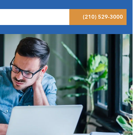
ltados
Pódcast
Blog
Contacto
(210) 529-3000