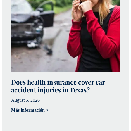
Does health insurance cover car
W
accident injuries in Texas?
(
August 5, 2026
Ju
Más información >
Má