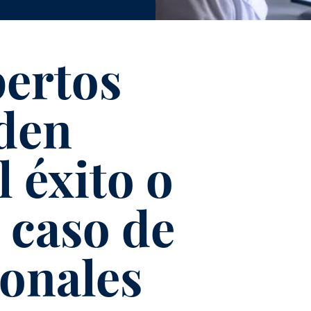
ertos
den
 éxito o
 caso de
sonales