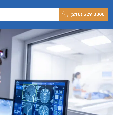
ltados
Pódcast
Blog
Contacto
(210) 529-3000