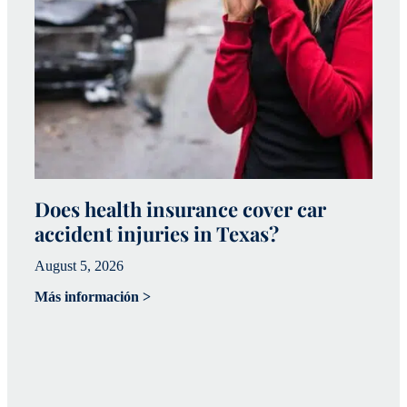
Does health insurance cover car
W
accident injuries in Texas?
(
August 5, 2026
Ju
Más información >
Má