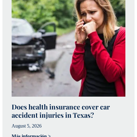
Does health insurance cover car
W
accident injuries in Texas?
(
August 5, 2026
Ju
Más información >
Má