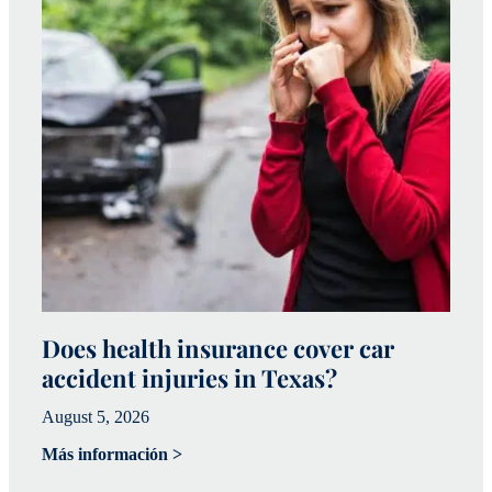
Does health insurance cover car
W
accident injuries in Texas?
(
August 5, 2026
Ju
Más información >
Má