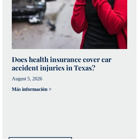
Does health insurance cover car
W
accident injuries in Texas?
(
August 5, 2026
Ju
Más información >
Má