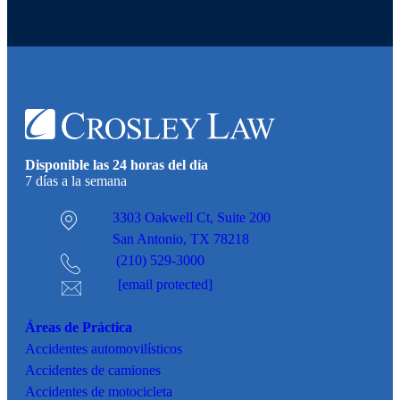
Disponible las 24 horas del día
7 días a la semana
3303 Oakwell Ct,
Suite 200
San Antonio, TX 78218
(210) 529-3000
[email protected]
Áreas de Práctica
Accidentes
automovilísticos
Accidentes de camiones
Accidentes de motocicleta