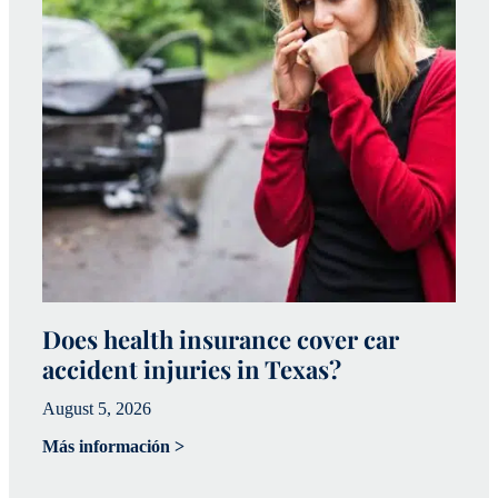
Does health insurance cover car
W
accident injuries in Texas?
(
August 5, 2026
Ju
Más información >
Má