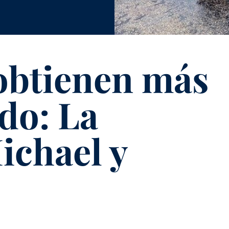
 obtienen más
do: La
ichael y