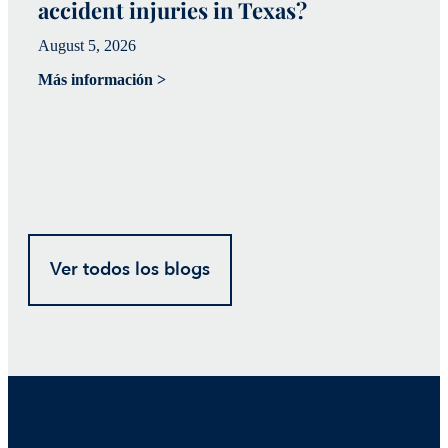
accident injuries in Texas?
(
August 5, 2026
Ju
Más información >
Má
Ver todos los blogs