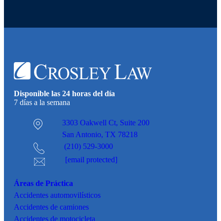
Disponible las 24 horas del día
7 días a la semana
3303 Oakwell Ct,
Suite 200
San Antonio, TX 78218
(210) 529-3000
[email protected]
Áreas de Práctica
Accidentes
automovilísticos
Accidentes de camiones
Accidentes de motocicleta