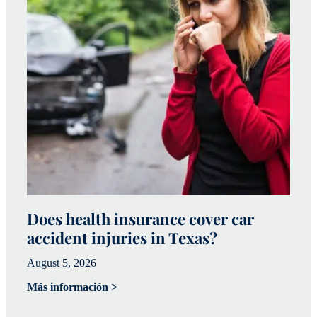
Does health insurance cover car
W
accident injuries in Texas?
(
August 5, 2026
Ju
Más información >
Má