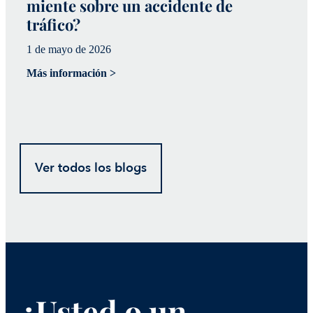
miente sobre un accidente de
a
tráfico?
p
1 de mayo de 2026
20
Más información >
Má
Ver todos los blogs
¿Usted o un