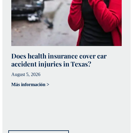
Does health insurance cover car
W
accident injuries in Texas?
(
August 5, 2026
Ju
Más información >
Má