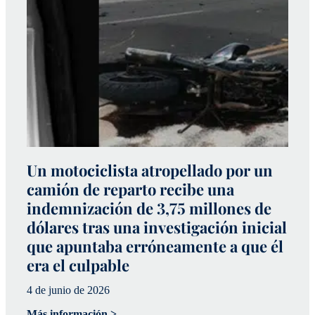
Un motociclista atropellado por un
S
camión de reparto recibe una
m
indemnización de 3,75 millones de
q
dólares tras una investigación inicial
p
que apuntaba erróneamente a que él
l
era el culpable
29
4 de junio de 2026
Má
Más información >