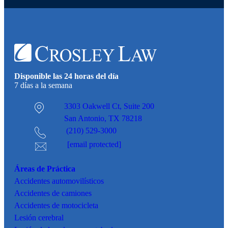
Disponible las 24 horas del día
7 días a la semana
3303 Oakwell Ct,
Suite 200
San Antonio, TX 78218
(210) 529-3000
[email protected]
Áreas de Práctica
Accidentes
automovilísticos
Accidentes de camiones
Accidentes de motocicleta
Lesión cerebral