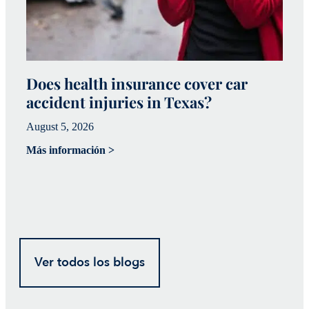
Does health insurance cover car
W
accident injuries in Texas?
(
August 5, 2026
Ju
Más información >
Má
Ver todos los blogs