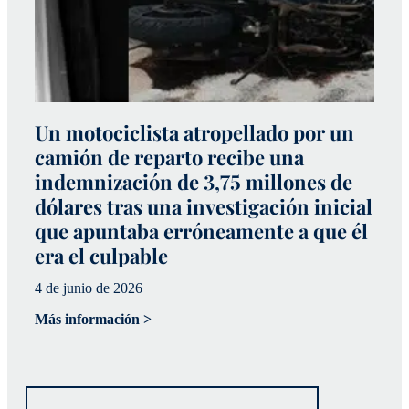
Un motociclista atropellado por un
S
camión de reparto recibe una
m
indemnización de 3,75 millones de
q
dólares tras una investigación inicial
p
que apuntaba erróneamente a que él
l
era el culpable
29
4 de junio de 2026
Má
Más información >