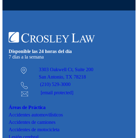
Disponible las 24 horas del día
7 días a la semana
3303 Oakwell Ct,
Suite 200
San Antonio, TX 78218
(210) 529-3000
[email protected]
Áreas de Práctica
Accidentes
automovilísticos
Accidentes de camiones
Accidentes de motocicleta
Lesión cerebral