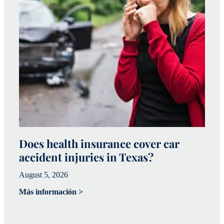
Does health insurance cover car
W
accident injuries in Texas?
(
August 5, 2026
Ju
Más información >
Má