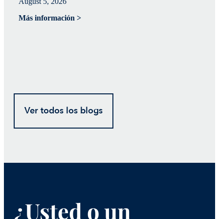
August 5, 2026
Ju
Más información >
Má
Ver todos los blogs
¿Usted o un