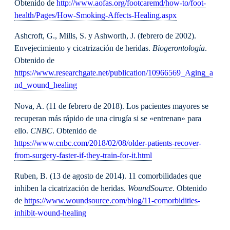
Obtenido de
http://www.aofas.org/footcaremd/how-to/foot-
health/Pages/How-Smoking-Affects-Healing.aspx
Ashcroft, G., Mills, S. y Ashworth, J. (febrero de 2002).
Envejecimiento y cicatrización de heridas.
Biogerontología
.
Obtenido de
https://www.researchgate.net/publication/10966569_Aging_a
nd_wound_healing
Nova, A. (11 de febrero de 2018). Los pacientes mayores se
recuperan más rápido de una cirugía si se «entrenan» para
ello.
CNBC
. Obtenido de
https://www.cnbc.com/2018/02/08/older-patients-recover-
from-surgery-faster-if-they-train-for-it.html
Ruben, B. (13 de agosto de 2014). 11 comorbilidades que
inhiben la cicatrización de heridas.
WoundSource
. Obtenido
de
https://www.woundsource.com/blog/11-comorbidities-
inhibit-wound-healing