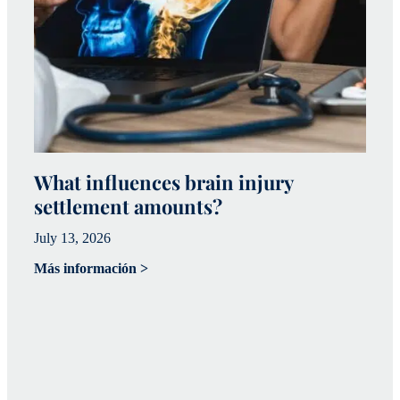
What influences brain injury
¿
settlement amounts?
e
t
July 13, 2026
a
Más información >
15
Má