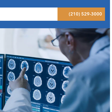
ltados
Pódcast
Blog
Contacto
(210) 529-3000