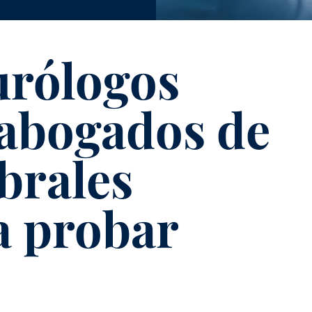
urólogos
 abogados de
brales
a probar