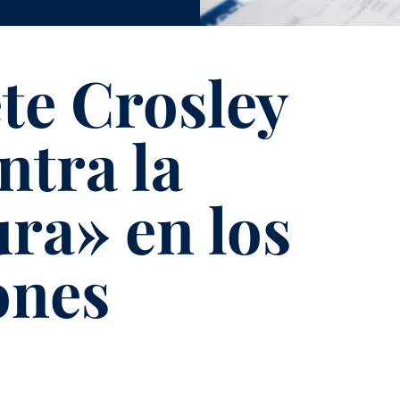
te Crosley
ntra la
ura» en los
ones