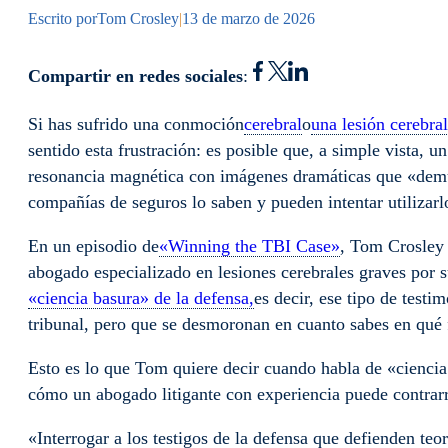
Escrito por
Tom Crosley
|
13 de marzo de 2026
Compartir en redes sociales
:
Si has sufrido una conmoción
cerebral
o
una lesión cerebra
sentido esta frustración: es posible que, a simple vista, 
resonancia magnética con imágenes dramáticas que «demues
compañías de seguros lo saben y pueden intentar utilizarl
En un episodio de
«Winning the TBI Case»
, Tom Crosley 
abogado especializado en lesiones cerebrales graves por s
«ciencia basura» de la defensa,
es decir, ese tipo de testi
tribunal, pero que se desmoronan en cuanto sabes en qué 
Esto es lo que Tom quiere decir cuando habla de «ciencia
cómo un abogado litigante con experiencia puede contrarr
«Interrogar a los testigos de la defensa que defienden teo