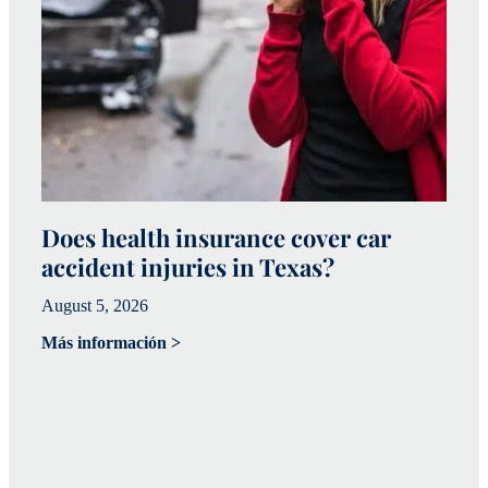
Does health insurance cover car
W
accident injuries in Texas?
(
August 5, 2026
Ju
Más información >
Má