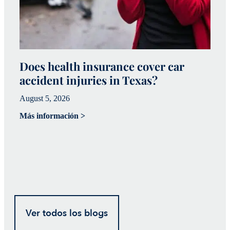
Does health insurance cover car
W
accident injuries in Texas?
(
August 5, 2026
Ju
Más información >
Má
Ver todos los blogs