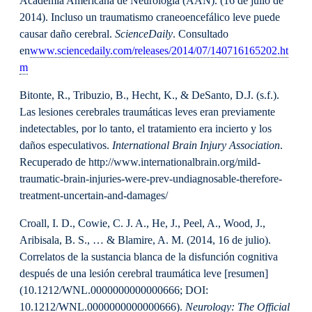
Academia Americana de Neurología (AAN). (16 de julio de
2014). Incluso un traumatismo craneoencefálico leve puede
causar daño cerebral.
ScienceDaily
. Consultado
en
www.sciencedaily.com/releases/2014/07/140716165202.ht
m
Bitonte, R., Tribuzio, B., Hecht, K., & DeSanto, D.J. (s.f.).
Las lesiones cerebrales traumáticas leves eran previamente
indetectables, por lo tanto, el tratamiento era incierto y los
daños especulativos.
International Brain Injury Association
.
Recuperado de http://www.internationalbrain.org/mild-
traumatic-brain-injuries-were-prev-undiagnosable-therefore-
treatment-uncertain-and-damages/
Croall, I. D., Cowie, C. J. A., He, J., Peel, A., Wood, J.,
Aribisala, B. S., … & Blamire, A. M. (2014, 16 de julio).
Correlatos de la sustancia blanca de la disfunción cognitiva
después de una lesión cerebral traumática leve [resumen]
(10.1212/WNL.0000000000000666; DOI:
10.1212/WNL.0000000000000666).
Neurology: The Official