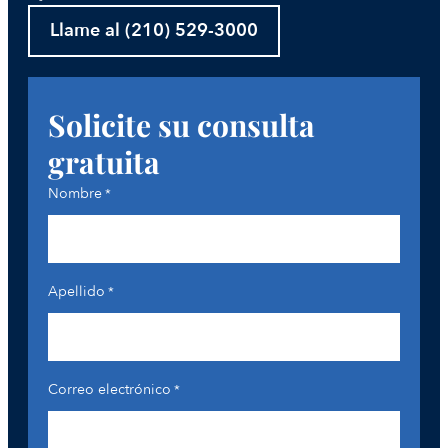
Llame al (210) 529-3000
Solicite su consulta
gratuita
Nombre
*
Apellido
*
Correo electrónico
*