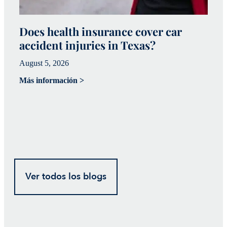
Does health insurance cover car
W
accident injuries in Texas?
(
August 5, 2026
Ju
Más información >
Má
Ver todos los blogs