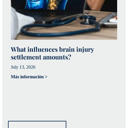
What influences brain injury
¿
settlement amounts?
e
t
July 13, 2026
a
Más información >
15
Má