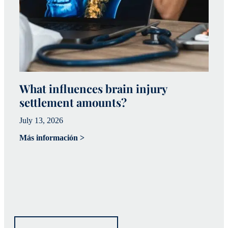
What influences brain injury
¿
settlement amounts?
e
t
July 13, 2026
a
Más información >
15
Má