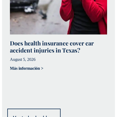
Does health insurance cover car
W
accident injuries in Texas?
(
August 5, 2026
Ju
Más información >
Má