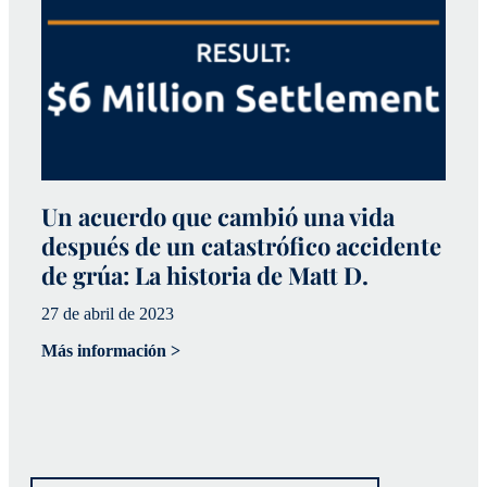
Un acuerdo que cambió una vida
después de un catastrófico accidente
C
de grúa: La historia de Matt D.
I
27 de abril de 2023
H
Más información >
12
Má