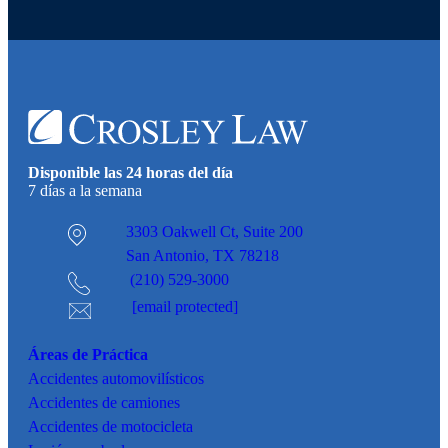
Disponible las 24 horas del día
7 días a la semana
3303 Oakwell Ct,
Suite 200
San Antonio, TX 78218
(210) 529-3000
[email protected]
Áreas de Práctica
Accidentes
automovilísticos
Accidentes de camiones
Accidentes de motocicleta