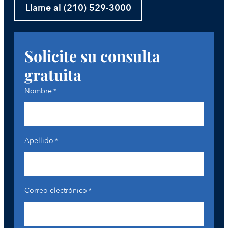
Llame al (210) 529-3000
Solicite su consulta
gratuita
Nombre
*
Apellido
*
Correo electrónico
*