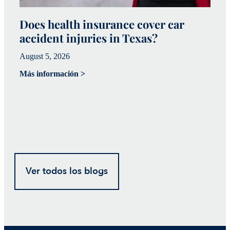
Does health insurance cover car
W
accident injuries in Texas?
(
August 5, 2026
Ju
Más información >
Má
Ver todos los blogs