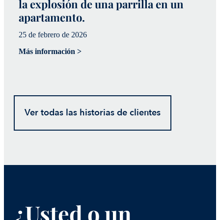
la explosión de una parrilla en un
m
apartamento.
m
25 de febrero de 2026
20
Más información >
Má
Ver todas las historias de clientes
¿Usted o un