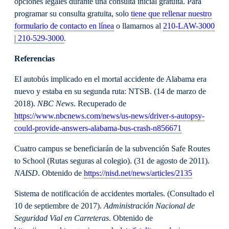
opciones legales durante una consulta inicial gratuita. Para
programar su consulta gratuita, solo
tiene que rellenar nuestro
formulario de contacto en línea
o llamarnos al
210-LAW-3000
| 210-529-3000
.
Referencias
El autobús implicado en el mortal accidente de Alabama era
nuevo y estaba en su segunda ruta: NTSB. (14 de marzo de
2018).
NBC News
. Recuperado de
https://www.nbcnews.com/news/us-news/driver-s-autopsy-
could-provide-answers-alabama-bus-crash-n856671
Cuatro campus se beneficiarán de la subvención Safe Routes
to School (Rutas seguras al colegio). (31 de agosto de 2011).
NAISD
. Obtenido de
https://nisd.net/news/articles/2135
Sistema de notificación de accidentes mortales. (Consultado el
10 de septiembre de 2017).
Administración Nacional de
Seguridad Vial en Carreteras
. Obtenido de