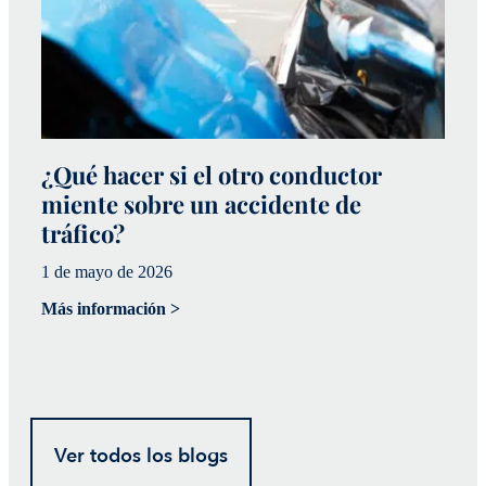
¿Qué hacer si el otro conductor
¿
miente sobre un accidente de
a
tráfico?
p
1 de mayo de 2026
20
Más información >
Má
Ver todos los blogs