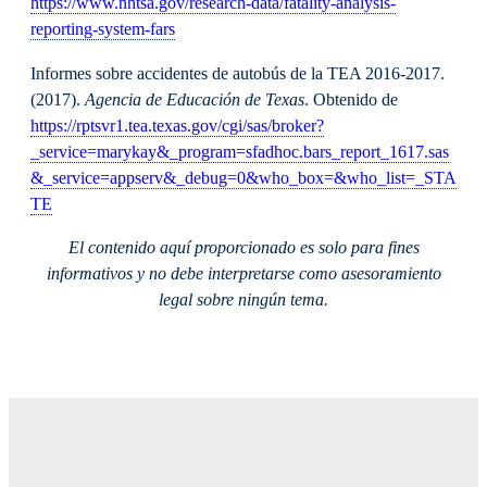
https://www.nhtsa.gov/research-data/fatality-analysis-
reporting-system-fars
Informes sobre accidentes de autobús de la TEA 2016-2017.
(2017).
Agencia de Educación de Texas
. Obtenido de
https://rptsvr1.tea.texas.gov/cgi/sas/broker?
_service=marykay&_program=sfadhoc.bars_report_1617.sas
&_service=appserv&_debug=0&who_box=&who_list=_STA
TE
El contenido aquí proporcionado es solo para fines
informativos y no debe interpretarse como asesoramiento
legal sobre ningún tema.