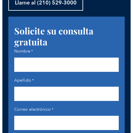
Llame al (210) 529-3000
Solicite su consulta
gratuita
Nombre
*
Apellido
*
Correo electrónico
*