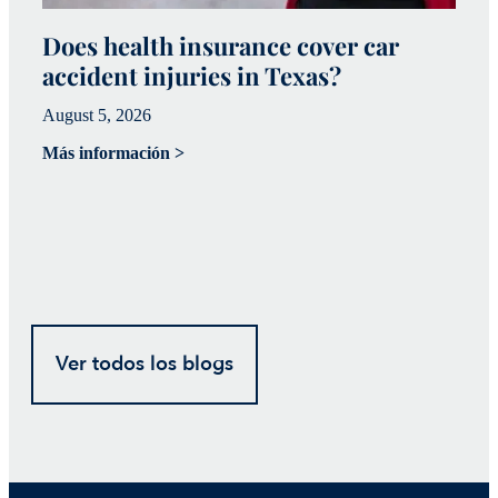
Does health insurance cover car
W
accident injuries in Texas?
(
August 5, 2026
Ju
Más información >
Má
Ver todos los blogs