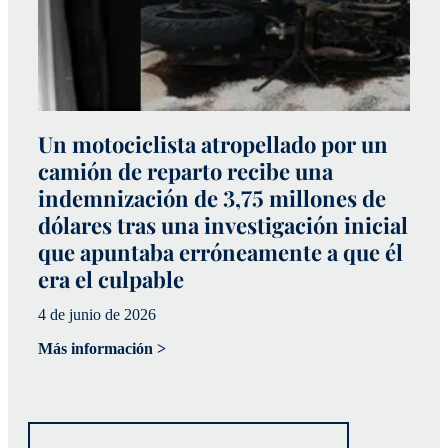
Un motociclista atropellado por un
S
camión de reparto recibe una
m
indemnización de 3,75 millones de
q
dólares tras una investigación inicial
p
que apuntaba erróneamente a que él
l
era el culpable
29
4 de junio de 2026
Má
Más información >