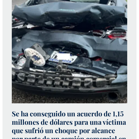
Se ha conseguido un acuerdo de 1,15
C
millones de dólares para una víctima
u
que sufrió un choque por alcance
a
por parte de un camión comercial en
m