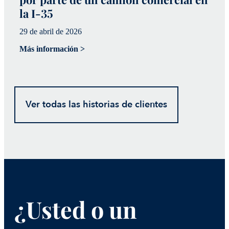
la I-35
m
29 de abril de 2026
20
Más información >
Má
Ver todas las historias de clientes
¿Usted o un