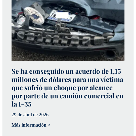
Se ha conseguido un acuerdo de 1,15
C
millones de dólares para una víctima
u
que sufrió un choque por alcance
a
por parte de un camión comercial en
m
la I-35
m
29 de abril de 2026
20
Más información >
Má