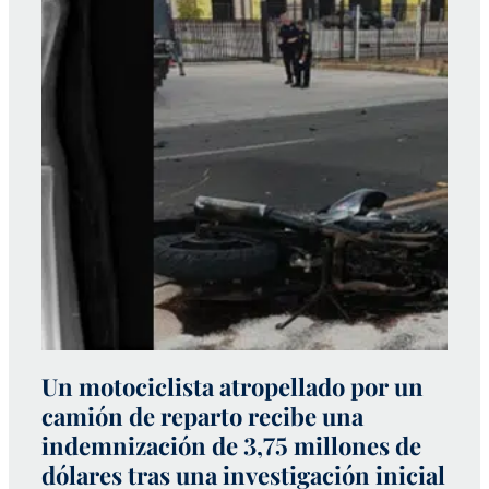
Un motociclista atropellado por un
S
camión de reparto recibe una
m
indemnización de 3,75 millones de
q
dólares tras una investigación inicial
p